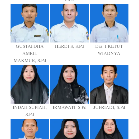
GUSTAFDHA
HERDI S, S.Pd
Dra. I KETUT
AMRIL
WIADNYA
MAKMUR, S.Pd
INDAH SUPIAH,
IRMAWATI, S.Pd
JUFRIADI, S.Pd
S.Pd