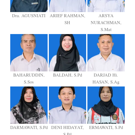
Dra. AGUSNIATI
ARIEF RAHMAN,
ARSYA
SH
NURACHMAN,
S.Mat
BAHARUDDIN,
BALDAH, S.Pd
DARJAD Hi.
S.Sos
HASAN, S.Ag
DARMAWATI, S.Pd
DENI HIDAYAT,
ERMAWATI, S.Pd
S.Pd