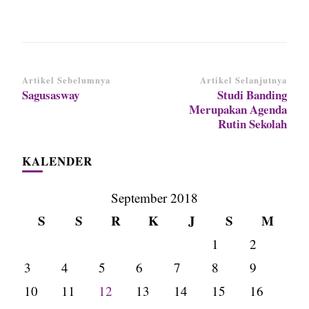
Navigasi
Artikel Sebelumnya
Artikel Selanjutnya
Sagusasway
Studi Banding
Artikel
Merupakan Agenda
Rutin Sekolah
KALENDER
September 2018
S
S
R
K
J
S
M
1
2
3
4
5
6
7
8
9
10
11
12
13
14
15
16