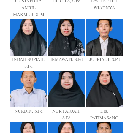
GUSTAFDHA
HERDI S, S.Pd
Dra. I KETUT
AMRIL
WIADNYA
MAKMUR, S.Pd
INDAH SUPIAH,
IRMAWATI, S.Pd
JUFRIADI, S.Pd
S.Pd
NURDIN, S.Pd
NUR FAIQAH,
Dra.
S.Pd
PATIMASANG