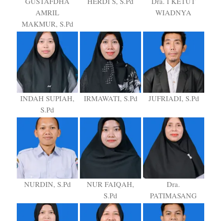
GUSTAFDHA
HERDI S, S.Pd
Dra. I KETUT
AMRIL
WIADNYA
MAKMUR, S.Pd
INDAH SUPIAH,
IRMAWATI, S.Pd
JUFRIADI, S.Pd
S.Pd
NURDIN, S.Pd
NUR FAIQAH,
Dra.
S.Pd
PATIMASANG