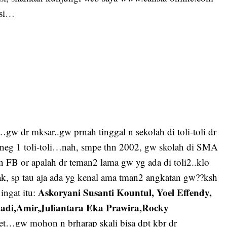
asi…
dr mksar..gw prnah tinggal n sekolah di toli-toli dr
neg 1 toli-toli…nah, smpe thn 2002, gw skolah di SMA
FB or apalah dr teman2 lama gw yg ada di toli2..klo
k, sp tau aja ada yg kenal ama tman2 angkatan gw??ksh
Askoryani Susanti Kountul, Yoel Effendy,
ngat itu:
adi,Amir,Juliantara Eka Prawira,Rocky
get…gw mohon n brharap skali bisa dpt kbr dr