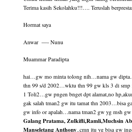
Terima kasih Sekolahku!!!…. Teruslah berprest
Hormat saya
Anwar —- Nunu
Muammar Paradipta
hai…gw mo minta tolong nih…nama gw dipta…gw 
thn 99 s/d 2002…wktu thn 99 gw kls 3 di smp 
1 Toli2…gw pngen bnget dpt alamat,no hp,akun 
gak salah tman2 gw itu tamat thn 2003…bisa ga
gw info or apalah…nama tman2 gw yg msh gw i
Galang Pratama, Zulkifli,Ramli,Muchsin Ab
Manseletang Anthony
..cmn itu yg bisa gw in