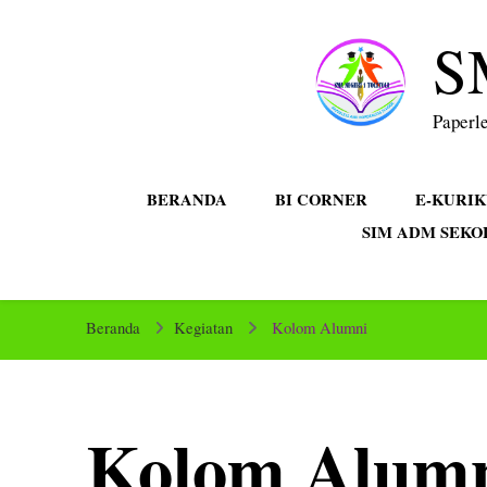
S
Paperle
BERANDA
BI CORNER
E-KURI
SIM ADM SEKO
Beranda
Kegiatan
Kolom Alumni
Kolom Alum