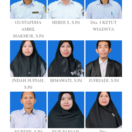
GUSTAFDHA
HERDI S, S.Pd
Dra. I KETUT
AMRIL
WIADNYA
MAKMUR, S.Pd
INDAH SUPIAH,
IRMAWATI, S.Pd
JUFRIADI, S.Pd
S.Pd
NURDIN, S.Pd
NUR FAIQAH,
Dra.