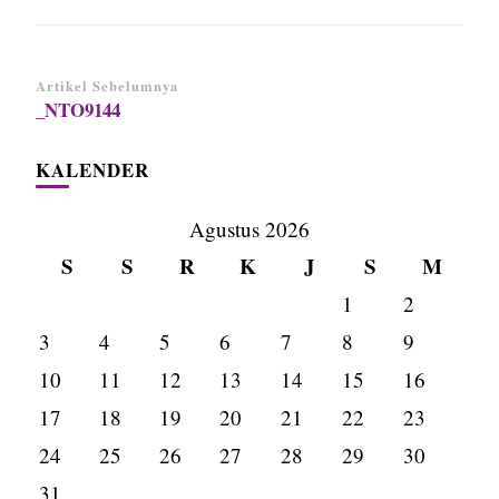
Navigasi
Artikel Sebelumnya
_NTO9144
Artikel
KALENDER
Agustus 2026
S
S
R
K
J
S
M
1
2
3
4
5
6
7
8
9
10
11
12
13
14
15
16
17
18
19
20
21
22
23
24
25
26
27
28
29
30
31