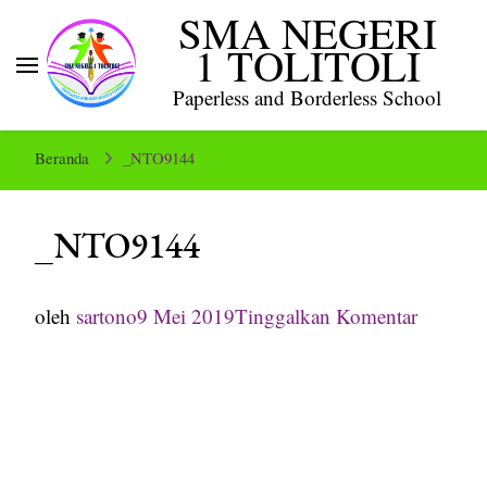
SMA NEGERI
1 TOLITOLI
Paperless and Borderless School
Beranda
_NTO9144
_NTO9144
pada
oleh
sartono
9 Mei 2019
Tinggalkan Komentar
_NTO9