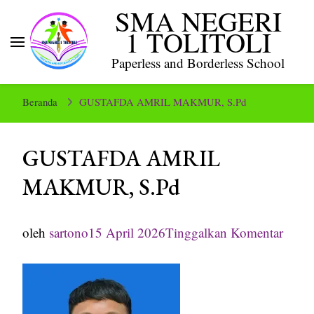
SMA NEGERI
1 TOLITOLI
Paperless and Borderless School
Beranda
GUSTAFDA AMRIL MAKMUR, S.Pd
GUSTAFDA AMRIL
MAKMUR, S.Pd
pada
oleh
sartono
15 April 2026
Tinggalkan Komentar
GUS
AMR
MAK