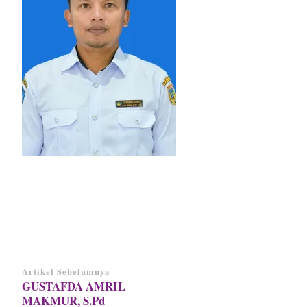
S.Pd
Navigasi
Artikel Sebelumnya
GUSTAFDA AMRIL
Artikel
MAKMUR, S.Pd