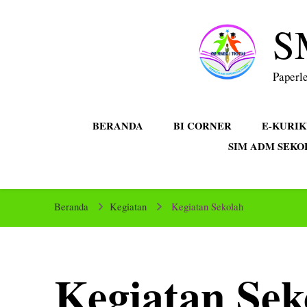
S
Paperle
BERANDA
BI CORNER
E-KURI
SIM ADM SEKO
Beranda
Kegiatan
Kegiatan Sekolah
Kegiatan Sek