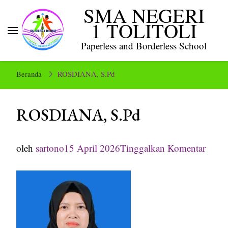
SMA NEGERI
1 TOLITOLI
Paperless and Borderless School
Beranda
ROSDIANA, S.Pd
ROSDIANA, S.Pd
pada
oleh
sartono
15 April 2026
Tinggalkan Komentar
ROS
S.Pd