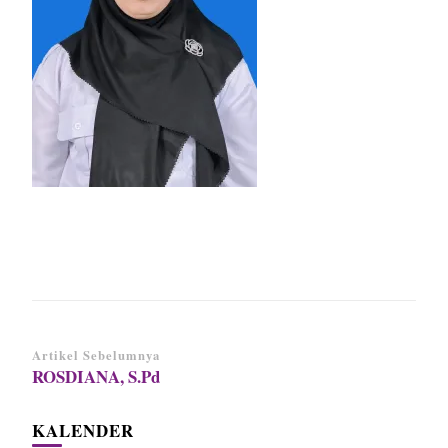
Navigasi
Artikel Sebelumnya
ROSDIANA, S.Pd
Artikel
KALENDER