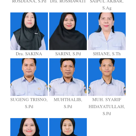
ROSDIANA, S.Pd
Dra. ROSMAWATI
SAIPUL AKBAR,
S.Ag
Dra. SAKINA
SARINI, S.Pd
SHIANE, S.Th
SUGENG TRISNO,
MUHTHALIB,
MUH. SYARIF
S.Pd
S.Pd
HIDAYATULLAH,
S.Pd