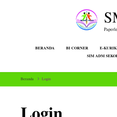
S
Paperle
BERANDA
BI CORNER
E-KURI
SIM ADM SEKO
Beranda
Login
Login