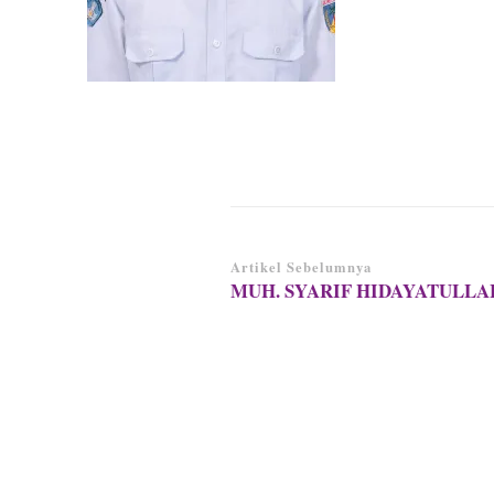
Navigasi
Artikel Sebelumnya
MUH. SYARIF HIDAYATULLAH
Artikel