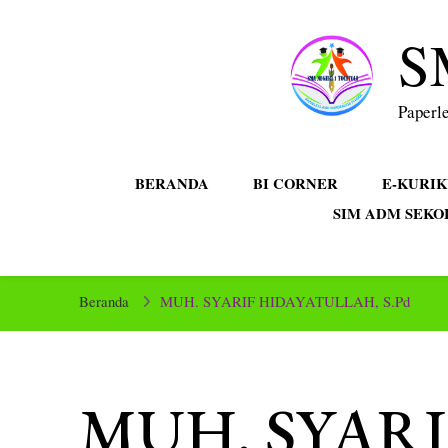
S
Paperle
BERANDA
BI CORNER
E-KURI
SIM ADM SEKO
Beranda
MUH. SYARIF HIDAYATULLAH, S.Pd
MUH. SYARI