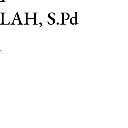
AH, S.Pd
pada
r
MUH.
SYARIF
HIDAYATULLAH,
S.Pd