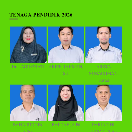
TENAGA PENDIDIK 2026
Dra. AGUSNIATI
ARIEF RAHMAN,
ARSYA
SH
NURACHMAN,
S.Mat
BAHARUDDIN,
BALDAH, S.Pd
DARJAD Hi.
S.Sos
HASAN, S.Ag