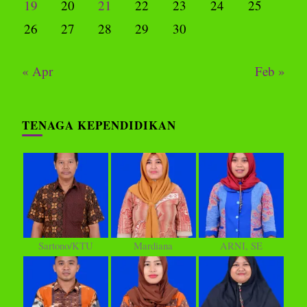
19
20
21
22
23
24
25
26
27
28
29
30
« Apr
Feb »
TENAGA KEPENDIDIKAN
Sartono/KTU
Mardiana
ARNI, SE