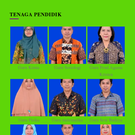
TENAGA PENDIDIK
Guru Kimia
Guru Sosiologi
Guru Pend.Agama
Kristen
Guru Fisika
Guru matematika
Guru Seni Budaya