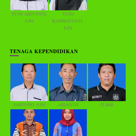
YUNI ARIYANTI,
YUNI
S.Pd
RAHMATANTI,
S.Pd
TENAGA KEPENDIDIKAN
SARTONO, S.Pd
ARIANTO
ZUBIR