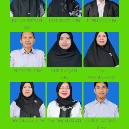
INDAH SUPIAH,
IRMAWATI, S.Pd
JUFRIADI, S.Pd
S.Pd
NURDIN, S.Pd
NUR FAIQAH,
Dra.
S.Pd
PATIMASANG
ROSDIANA, S.Pd
Dra. ROSMAWATI
SAIPUL AKBAR,
S.Ag