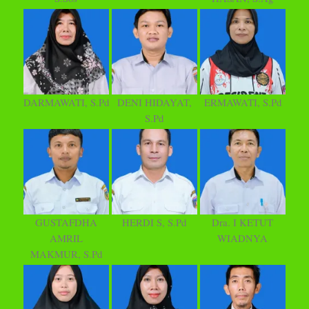
DARMAWATI, S.Pd
DENI HIDAYAT,
ERMAWATI, S.Pd
S.Pd
GUSTAFDHA
HERDI S, S.Pd
Dra. I KETUT
AMRIL
WIADNYA
MAKMUR, S.Pd