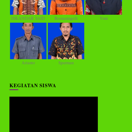
ISKANDAR SAID
Rosnaningsih
Yuni
Arianto
Sparman
KEGIATAN SISWA