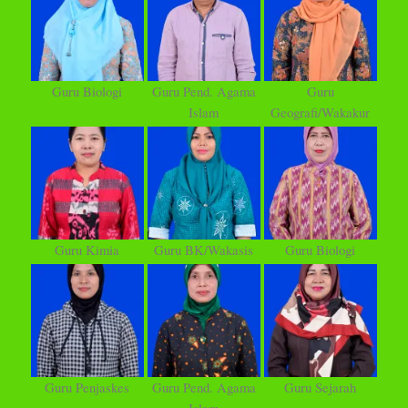
Guru Biologi
Guru Pend. Agama
Guru
Islam
Geografi/Wakakur
Guru Kimia
Guru BK/Wakasis
Guru Biologi
Guru Penjaskes
Guru Pend. Agama
Guru Sejarah
Islam