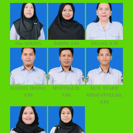
Dra. SAKINA
SARINI, S.Pd
SHIANE, S.Th
SUGENG TRISNO,
MUHTHALIB,
MUH. SYARIF
S.Pd
S.Pd
HIDAYATULLAH,
S.Pd