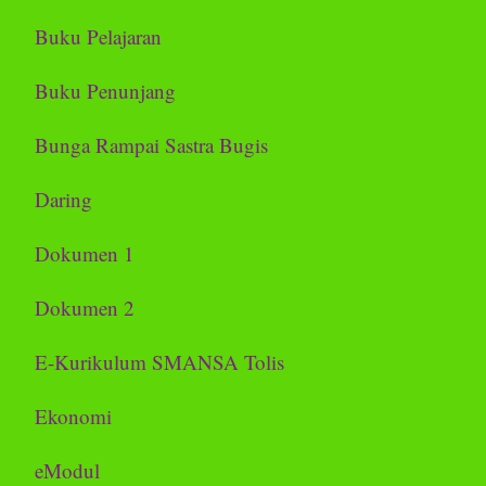
Buku Pelajaran
Buku Penunjang
Bunga Rampai Sastra Bugis
Daring
Dokumen 1
Dokumen 2
E-Kurikulum SMANSA Tolis
Ekonomi
eModul