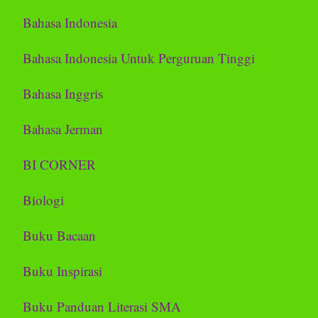
Bahasa Indonesia
Bahasa Indonesia Untuk Perguruan Tinggi
Bahasa Inggris
Bahasa Jerman
BI CORNER
Biologi
Buku Bacaan
Buku Inspirasi
Buku Panduan Literasi SMA