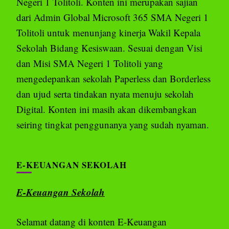
Negeri 1 Tolitoli. Konten ini merupakan sajian
dari Admin Global Microsoft 365 SMA Negeri 1
Tolitoli untuk menunjang kinerja Wakil Kepala
Sekolah Bidang Kesiswaan. Sesuai dengan Visi
dan Misi SMA Negeri 1 Tolitoli yang
mengedepankan sekolah Paperless dan Borderless
dan ujud serta tindakan nyata menuju sekolah
Digital. Konten ini masih akan dikembangkan
seiring tingkat penggunanya yang sudah nyaman.
E-KEUANGAN SEKOLAH
E-Keuangan Sekolah
Selamat datang di konten E-Keuangan