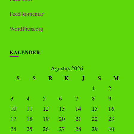
Feed komentar
WordPress.org
KALENDER
Agustus 2026
S
S
R
K
J
S
M
1
2
3
4
5
6
7
8
9
10
11
12
13
14
15
16
17
18
19
20
21
22
23
24
25
26
27
28
29
30