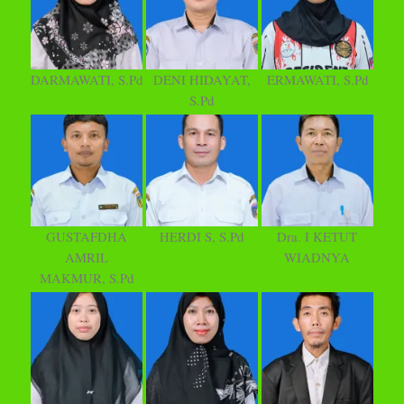
DARMAWATI, S.Pd
DENI HIDAYAT,
ERMAWATI, S.Pd
S.Pd
GUSTAFDHA
HERDI S, S.Pd
Dra. I KETUT
AMRIL
WIADNYA
MAKMUR, S.Pd