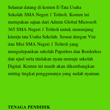
Selamat datang di konten E-Tata Usaha
Sekolah SMA Negeri 1 Tolitoli. Konten ini
merupakan sajian dari Admin Global Microsoft
365 SMA Negeri 1 Tolitoli untuk menunjang
kinerja tata Usaha Sekolah. Sesuai dengan Visi
dan Misi SMA Negeri 1 Tolitoli yang
mengedepankan sekolah Paperless dan Borderless
dan ujud serta tindakan nyata menuju sekolah
Digital. Konten ini masih akan dikembangkan
seiring tingkat penggunanya yang sudah nyaman.
TENAGA PENDIDIK