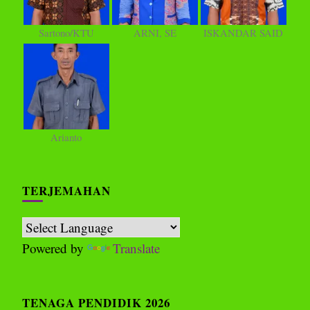
Sartono/KTU
ARNI, SE
ISKANDAR SAID
Arianto
TERJEMAHAN
Powered by
Translate
TENAGA PENDIDIK 2026