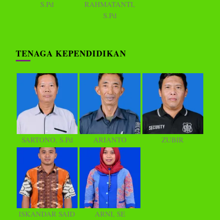
S.Pd
RAHMATANTI,
S.Pd
TENAGA KEPENDIDIKAN
SARTONO, S.Pd
ARIANTO
ZUBIR
ISKANDAR SAID
ARNI, SE