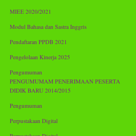
MIEE 2020/2021
Modul Bahasa dan Sastra Inggris
Pendaftaran PPDB 2021
Pengelolaan Kinerja 2025
Pengumuman
PENGUMUMAM PENERIMAAN PESERTA
DIDIK BARU 2014/2015
Pengumuman
Perpustakaan Digital
Perpustakaan Digital