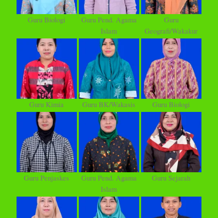
Guru Biologi
Guru Pend. Agama
Guru
Islam
Geografi/Wakakur
Guru Kimia
Guru BK/Wakasis
Guru Biologi
Guru Penjaskes
Guru Pend. Agama
Guru Sejarah
Islam